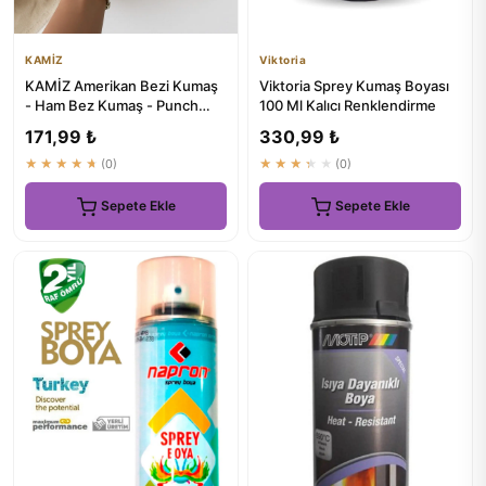
KAMİZ
Viktoria
KAMİZ Amerikan Bezi Kumaş
Viktoria Sprey Kumaş Boyası
- Ham Bez Kumaş - Punch
100 Ml Kalıcı Renklendirme
Kumaş - Kırlent-Masa
171,99 ₺
330,99 ₺
Örtüsü...
★★★★★
(0)
★★★★★
(0)
Sepete Ekle
Sepete Ekle