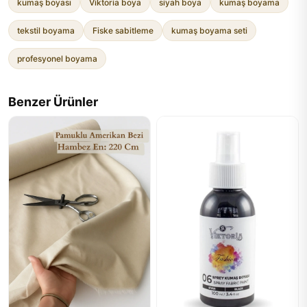
kumaş boyası
Viktoria boya
siyah boya
kumaş boyama
tekstil boyama
Fiske sabitleme
kumaş boyama seti
profesyonel boyama
Benzer Ürünler