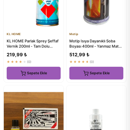
KL HOME
Motip
KL HOME Parlak Sprey Şeffaf
Motip Isıya Dayanıklı Soba
Vernik 200ml - Tam Dolu
Boyası 400ml - Yanmaz Mat
Paranızın Karşılığı
Soba Egsoz Mangal Fırın ...
219,99 ₺
512,99 ₺
★★★★★
(0)
★★★★★
(0)
Sepete Ekle
Sepete Ekle