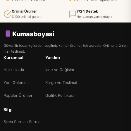
256-bit SSL koruması
2.000 TL üzeri siparişlerde
Orijinal Ürünler
7/24 Destek
%100 orijinal garanti
Her zaman yanınızdayız
Kumasboyasi
Güvenilir tedarikçilerden seçilmiş kaliteli ürünler, tek adreste. Orijinal ürünler,
hızlı teslimat.
Kurumsal
Yardım
Hakkımızda
İade ve Değişim
Yeni Gelenler
Kargo ve Teslimat
Popüler Ürünler
Gizlilik Politikası
Bilgi
Sıkça Sorulan Sorular