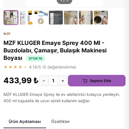
1
/
7
MZF
MZF KLUGER Emaye Sprey 400 Ml -
Buzdolabı, Çamaşır, Bulaşık Makinesi
Boyası
STOKTA
★★★★★
4.16
/5 (
0
değerlendirme)
433,99 ₺
−
+
Sepete Ekle
MZF KLUGER Emaye Sprey ile ev aletlerinizi kolayca yenileyin.
400 ml kapasite ile uzun süreli kullanım sağlar.
Ürün Açıklaması
Özellikler