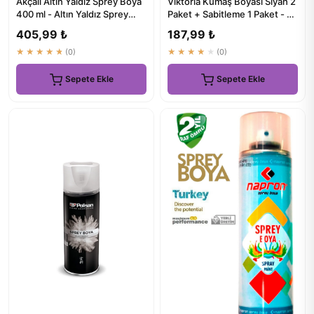
Akçalı Altın Yaldız Sprey Boya
Viktoria Kumaş Boyası Siyah 2
400 ml - Altın Yaldız Sprey
Paket + Sabitleme 1 Paket - En
Boya 400 ml
Güvenilir Kumaş ...
405,99 ₺
187,99 ₺
★★★★★
(0)
★★★★★
(0)
Sepete Ekle
Sepete Ekle