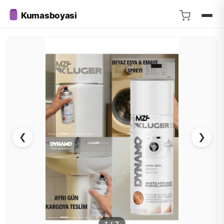
Kumasboyasi
❮
❯