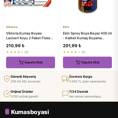
Viktoria
Ekin
Viktoria Kumaş Boyası
Ekin Sprey Boya Beyaz 400 ml
Lacivert Koyu 2 Paket Fiske
- Kaliteli Kumaş Boyama
Sabitleme 1 Paket
Çözümü
210,99 ₺
201,99 ₺
★★★★★
(0)
★★★★★
(0)
Sepete Ekle
Sepete Ekle
Güvenli Alışveriş
Ücretsiz Kargo
256-bit SSL koruması
2.000 TL üzeri siparişlerde
Orijinal Ürünler
7/24 Destek
%100 orijinal garanti
Her zaman yanınızdayız
Kumasboyasi