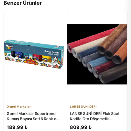
Benzer Ürünler
Genel Markalar
LANSE SUNİ DERİ
Genel Markalar Supertrend
LANSE SUNİ DERİ Flok Süet
Kumaş Boyası Seti 6 Renk x
Kadife Oto Döşemelik
30 ml - Doğal ve Güçlü R...
150x100 cm
189,99 ₺
809,99 ₺