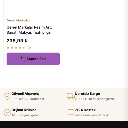
Genel Markalar
Genel Markalar Resim Art,
Sanat, Makyaj, Tezhip için
Akrilik Boya 15'li Fırça...
238,99 ₺
★★★★★
(0)
Sepete Ekle
Güvenli Alışveriş
Ücretsiz Kargo
256-bit SSL koruması
2.000 TL üzeri siparişlerde
Orijinal Ürünler
7/24 Destek
%100 orijinal garanti
Her zaman yanınızdayız