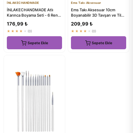
İNLAKECHANDMADE
Ems Takı Aksesuar
İNLAKECHANDMADE Atlı
Ems Takı Aksesuar 10cm
Karınca Boyama Seti - 6 Renk
Boyanabilir 3D Tavşan ve Tilki
Boya ve Fırça Dahil
Figür Seti
176,99 ₺
209,99 ₺
★★★★★
(0)
★★★★★
(0)
Sepete Ekle
Sepete Ekle