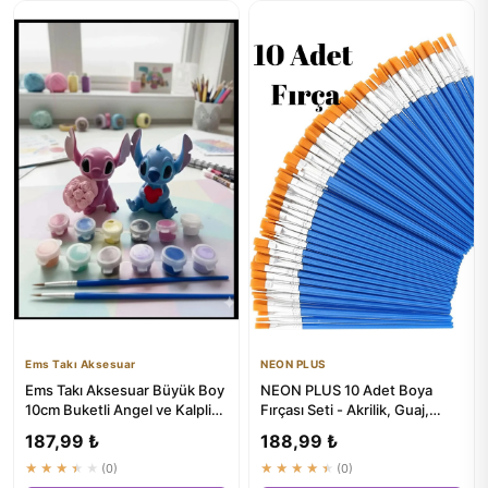
Ems Takı Aksesuar
NEON PLUS
Ems Takı Aksesuar Büyük Boy
NEON PLUS 10 Adet Boya
10cm Buketli Angel ve Kalpli
Fırçası Seti - Akrilik, Guaj,
Stich Boyama Seti
Parmak, Sulu, Yağlı Boya...
187,99 ₺
188,99 ₺
★★★★★
(0)
★★★★★
(0)