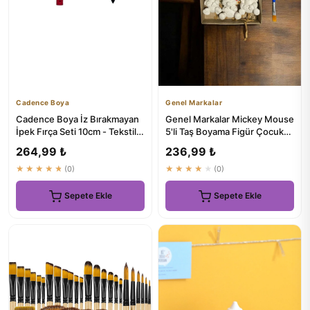
Cadence Boya
Genel Markalar
Cadence Boya İz Bırakmayan
Genel Markalar Mickey Mouse
İpek Fırça Seti 10cm - Tekstil
5'li Taş Boyama Figür Çocuk
Boyama Aksesuarları
Gelişimi Seti
264,99 ₺
236,99 ₺
★★★★★
(0)
★★★★★
(0)
Sepete Ekle
Sepete Ekle