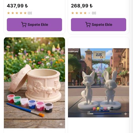
Parça+6 Renk+Fırça
Boyama Seti + ...
437,99 ₺
268,99 ₺
★★★★★
(0)
★★★★★
(0)
Sepete Ekle
Sepete Ekle