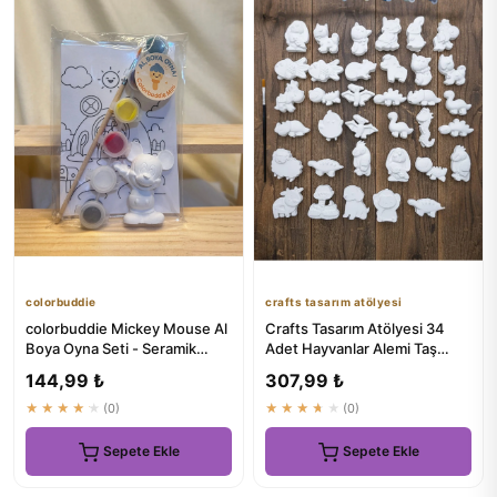
colorbuddie
crafts tasarım atölyesi
colorbuddie Mickey Mouse Al
Crafts Tasarım Atölyesi 34
Boya Oyna Seti - Seramik
Adet Hayvanlar Alemi Taş
Boyama Aktivite Paketi
Boyama Çocuk Gelişimi Etk...
144,99 ₺
307,99 ₺
★★★★★
(0)
★★★★★
(0)
Sepete Ekle
Sepete Ekle