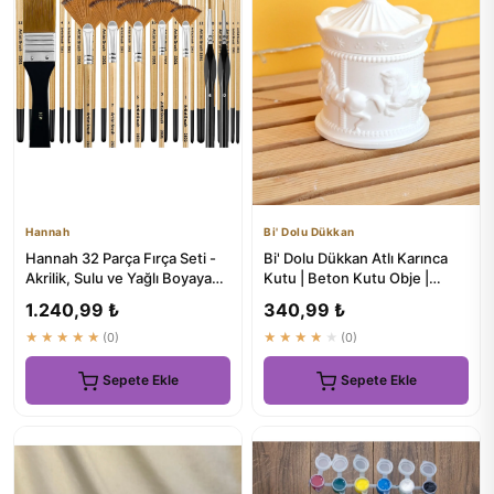
Hannah
Bi' Dolu Dükkan
Hannah 32 Parça Fırça Seti -
Bi' Dolu Dükkan Atlı Karınca
Akrilik, Sulu ve Yağlı Boyaya
Kutu | Beton Kutu Obje |
Uygun
Boyama Aksesuarı
1.240,99 ₺
340,99 ₺
★★★★★
(0)
★★★★★
(0)
Sepete Ekle
Sepete Ekle