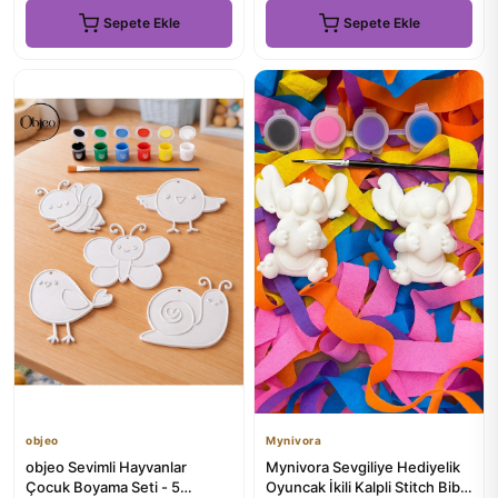
Sepete Ekle
Sepete Ekle
objeo
Mynivora
objeo Sevimli Hayvanlar
Mynivora Sevgiliye Hediyelik
Çocuk Boyama Seti - 5
Oyuncak İkili Kalpli Stitch Biblo