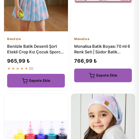
Beniizle
Monalisa
Beniizle Batik Desenli Şort
Monalisa Batik Boyası 70 ml 6
Etekli Crop Kız Çocuk Sporcu
Renk Seti | Südor Batik
Takımı
Boyama Seti
965,99 ₺
766,99 ₺
★★★★★
(0)
Sepete Ekle
Sepete Ekle