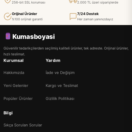
256-bit SSL koruması
2.000 TL üzeri siparişlerde
Orijinal Ürünler
7/24 Destek
%100 orijinal garanti
Her zaman yanınızdayız
Kumasboyasi
Güvenilir tedarikçilerden seçilmiş kaliteli ürünler, tek adreste. Orijinal ürünler,
hızlı teslimat.
Kurumsal
Yardım
Hakkımızda
İade ve Değişim
Yeni Gelenler
Kargo ve Teslimat
Popüler Ürünler
Gizlilik Politikası
Bilgi
Sıkça Sorulan Sorular