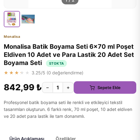
1
/
2
Monalisa
Monalisa Batik Boyama Seti 6x70 ml Poşet
Eldiven 10 Adet ve Para Lastik 20 Adet Set
Boyama Seti
STOKTA
★★★★★
3.25
/5 (
0
değerlendirme)
842,99 ₺
−
+
Sepete Ekle
Profesyonel batik boyama seti ile renkli ve etkileyici tekstil
tasarımları oluşturun. 6 farklı renk, 70 ml poşet, 10 adet eldiven
ve 20 adet para lastik ile tam donanımlı.
Ürün Açıklaması
Özellikler