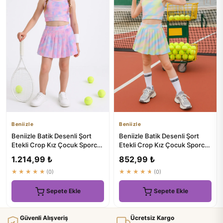
Beniizle
Beniizle
Beniizle Batik Desenli Şort
Beniizle Batik Desenli Şort
Etekli Crop Kız Çocuk Sporcu
Etekli Crop Kız Çocuk Sporcu
Takım - ₺581.74
Takımı
1.214,99 ₺
852,99 ₺
★★★★★
(0)
★★★★★
(0)
Sepete Ekle
Sepete Ekle
Güvenli Alışveriş
Ücretsiz Kargo