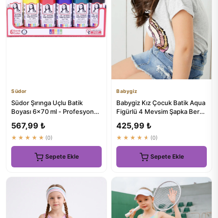
Südor
Babygiz
Südor Şırınga Uçlu Batik
Babygiz Kız Çocuk Batik Aqua
Boyası 6x70 ml - Profesyonel
Figürlü 4 Mevsim Şapka Bere
Batik Seti
Buff - Yumuşak Doğal...
567,99 ₺
425,99 ₺
★★★★★
(0)
★★★★★
(0)
Sepete Ekle
Sepete Ekle