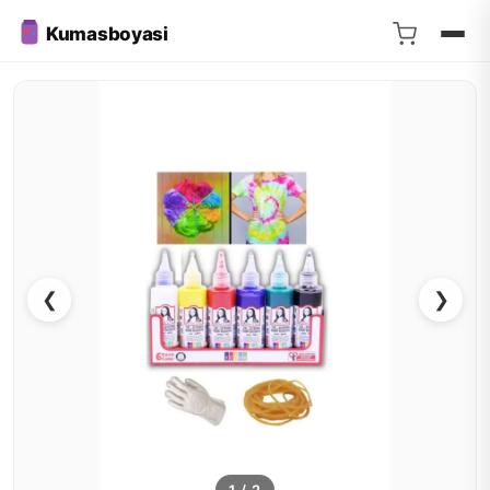
Kumasboyasi
❮
❯