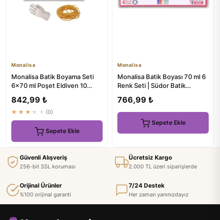
Monalisa
Monalisa
Monalisa Batik Boyama Seti
Monalisa Batik Boyası 70 ml 6
6x70 ml Poşet Eldiven 10
Renk Seti | Südor Batik
Adet ve Para Lastik 20 Ad...
Boyama Seti
842,99 ₺
766,99 ₺
★★★★★
(0)
Sepete Ekle
Sepete Ekle
Güvenli Alışveriş
Ücretsiz Kargo
256-bit SSL koruması
2.000 TL üzeri siparişlerde
Orijinal Ürünler
7/24 Destek
%100 orijinal garanti
Her zaman yanınızdayız