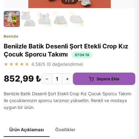
1
/
5
Beniizle
Beniizle Batik Desenli Şort Etekli Crop Kız
Çocuk Sporcu Takımı
STOKTA
★★★★★
4.58
/5 (
0
değerlendirme)
852,99 ₺
−
+
Sepete Ekle
Beniizle Batik Desenli Şort Etekli Crop Kız Çocuk Sporcu Takımı
ile çocuklarınızın sporcu tarzınızı yükseltin. Renkli ve modaya
uygun bir ürün.
Ürün Açıklaması
Özellikler