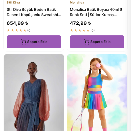
Stil Diva
Monalisa
Stil Diva Büyük Beden Batik
Monalisa Batik Boyası 40ml 6
Desenli Kapüşonlu Sweatshirt
Renk Seti | Südor Kumaş
303144
Boyama
654,99 ₺
472,99 ₺
★★★★★
(0)
★★★★★
(0)
Sepete Ekle
Sepete Ekle