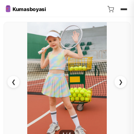
Kumasboyasi
❮
❯