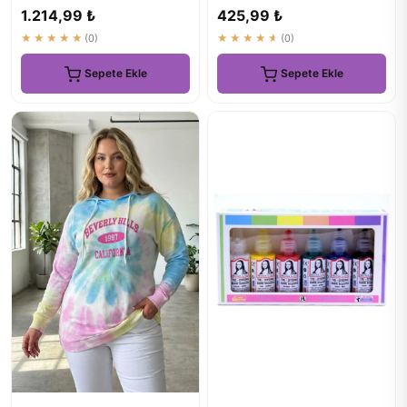
Takım - ₺581.74
Buff - Yumuşak Doğal...
1.214,99 ₺
425,99 ₺
★★★★★
(0)
★★★★★
(0)
Sepete Ekle
Sepete Ekle