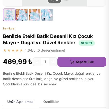
1
/
4
Beniizle
Beniizle Etekli Batik Desenli Kız Çocuk
Mayo - Doğal ve Güzel Renkler
STOKTA
★★★★★
4.64
/5 (
0
değerlendirme)
469,99 ₺
−
+
Sepete Ekle
Beniizle Etekli Batik Desenli Kız Çocuk Mayo, doğal renkler ve
batik desenlerle üretilmiş, doğal ve güzel renkler sunuyor.
Çocuklarınız için ideal bir seçenek.
Ürün Açıklaması
Özellikler