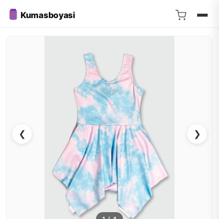
Kumasboyasi
❮
❯