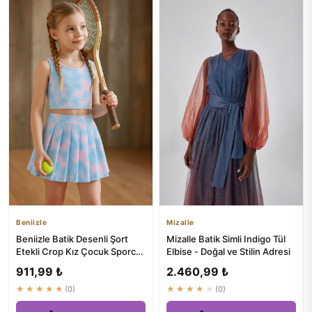
Beniizle
Mizalle
Beniizle Batik Desenli Şort
Mizalle Batik Simli Indigo Tül
Etekli Crop Kız Çocuk Sporcu
Elbise - Doğal ve Stilin Adresi
Takımı
911,99 ₺
2.460,99 ₺
★★★★★
(0)
★★★★★
(0)