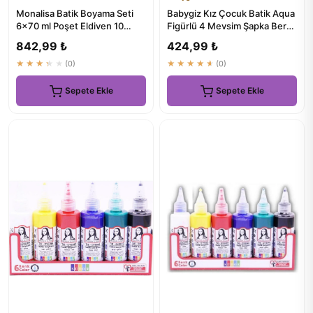
Monalisa Batik Boyama Seti
Babygiz Kız Çocuk Batik Aqua
6x70 ml Poşet Eldiven 10
Figürlü 4 Mevsim Şapka Bere
Adet ve Para Lastik 20 Ad...
Buff - Yumuşak Doğal...
842,99 ₺
424,99 ₺
★★★★★
(0)
★★★★★
(0)
Sepete Ekle
Sepete Ekle