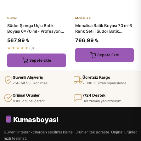
Südor
Monalisa
Südor Şırınga Uçlu Batik
Monalisa Batik Boyası 70 ml 6
Boyası 6x70 ml - Profesyonel
Renk Seti | Südor Batik
Batik Seti
Boyama Seti
567,99 ₺
766,99 ₺
★★★★★
(0)
Sepete Ekle
Sepete Ekle
Güvenli Alışveriş
Ücretsiz Kargo
256-bit SSL koruması
2.000 TL üzeri siparişlerde
Orijinal Ürünler
7/24 Destek
%100 orijinal garanti
Her zaman yanınızdayız
Kumasboyasi
Güvenilir tedarikçilerden seçilmiş kaliteli ürünler, tek adreste. Orijinal ürünler,
hızlı teslimat.