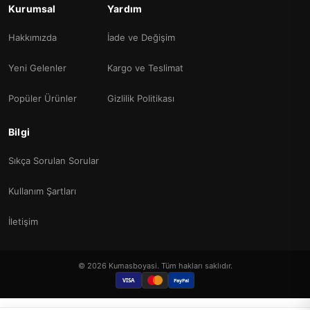
Kurumsal
Yardım
Hakkımızda
İade ve Değişim
Yeni Gelenler
Kargo ve Teslimat
Popüler Ürünler
Gizlilik Politikası
Bilgi
Sıkça Sorulan Sorular
Kullanım Şartları
İletişim
© 2026 Kumasboyasi. Tüm hakları saklıdır.
VISA
PayPal