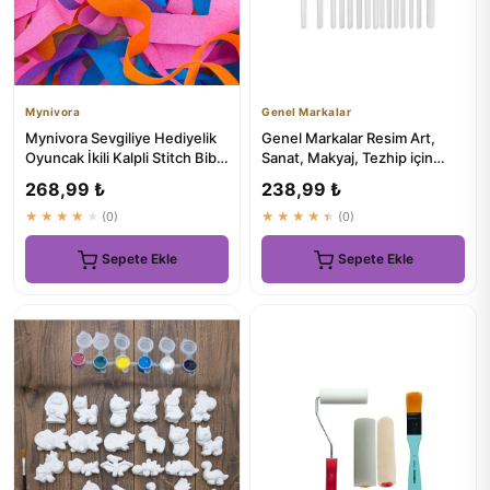
Mynivora
Genel Markalar
Mynivora Sevgiliye Hediyelik
Genel Markalar Resim Art,
Oyuncak İkili Kalpli Stitch Biblo
Sanat, Makyaj, Tezhip için
Boyama Seti + ...
Akrilik Boya 15'li Fırça...
268,99 ₺
238,99 ₺
★★★★★
(0)
★★★★★
(0)
Sepete Ekle
Sepete Ekle