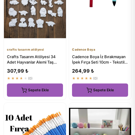
crafts tasarım atölyesi
Cadence Boya
Crafts Tasarım Atölyesi 34
Cadence Boya İz Bırakmayan
Adet Hayvanlar Alemi Taş
İpek Fırça Seti 10cm - Tekstil
Boyama Çocuk Gelişimi Etk...
Boyama Aksesuarları
307,99 ₺
264,99 ₺
★★★★★
(0)
★★★★★
(0)
Sepete Ekle
Sepete Ekle