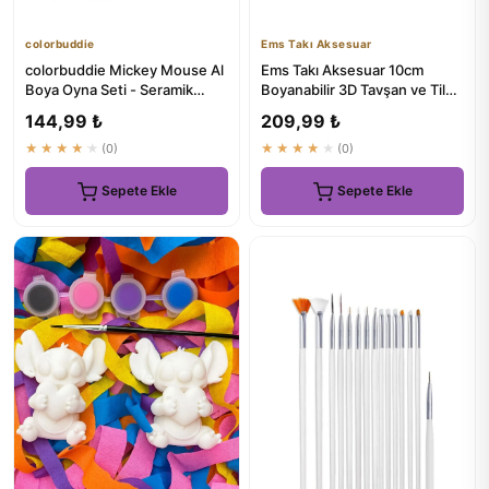
colorbuddie
Ems Takı Aksesuar
colorbuddie Mickey Mouse Al
Ems Takı Aksesuar 10cm
Boya Oyna Seti - Seramik
Boyanabilir 3D Tavşan ve Tilki
Boyama Aktivite Paketi
Figür Seti
144,99 ₺
209,99 ₺
★★★★★
(0)
★★★★★
(0)
Sepete Ekle
Sepete Ekle