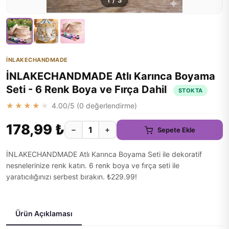
1
/
3
İNLAKECHANDMADE
İNLAKECHANDMADE Atlı Karınca Boyama
Seti - 6 Renk Boya ve Fırça Dahil
STOKTA
★★★★★
4.00
/5 (
0
değerlendirme)
178,99 ₺
−
+
Sepete Ekle
İNLAKECHANDMADE Atlı Karınca Boyama Seti ile dekoratif
nesnelerinize renk katın. 6 renk boya ve fırça seti ile
yaratıcılığınızı serbest bırakın. ₺229.99!
Ürün Açıklaması