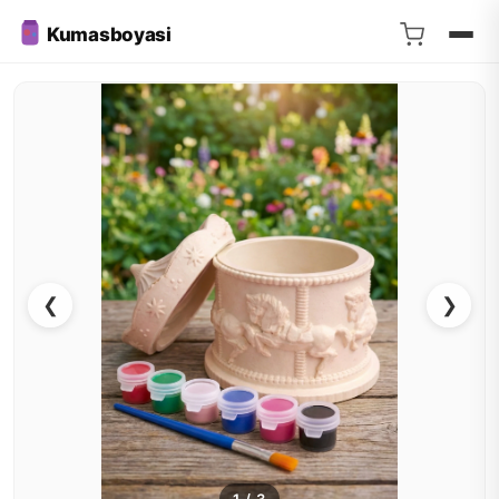
Kumasboyasi
❮
❯