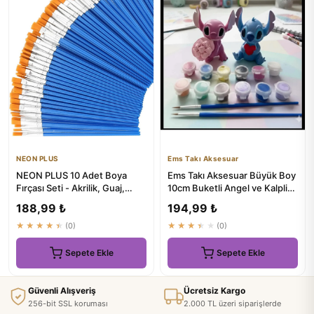
NEON PLUS
Ems Takı Aksesuar
NEON PLUS 10 Adet Boya
Ems Takı Aksesuar Büyük Boy
Fırçası Seti - Akrilik, Guaj,
10cm Buketli Angel ve Kalpli
Parmak, Sulu, Yağlı Boya...
Stich Boyama Seti
188,99 ₺
194,99 ₺
★★★★★
(0)
★★★★★
(0)
Sepete Ekle
Sepete Ekle
Güvenli Alışveriş
Ücretsiz Kargo
256-bit SSL koruması
2.000 TL üzeri siparişlerde